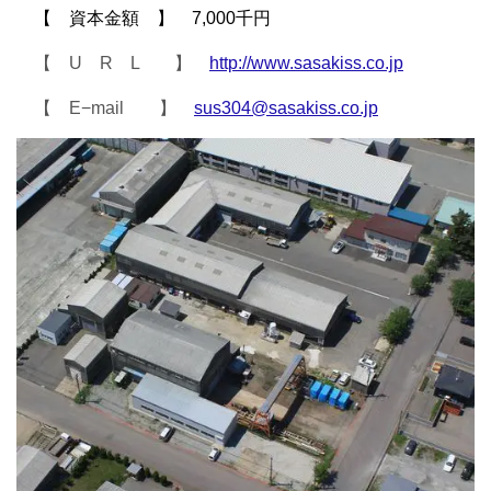
【 資本金額 】 7,000千円
【 U R L 】
http://www.sasakiss.co.jp
【 E−mail 】
sus304@sasakiss.co.jp